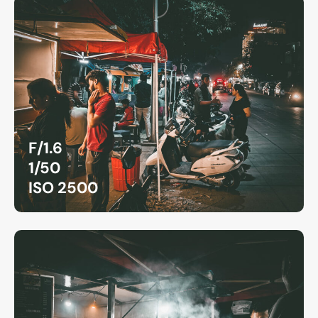
F/1.6
1/50
ISO 2500