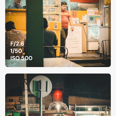
F/2.6
1/50
ISO 500