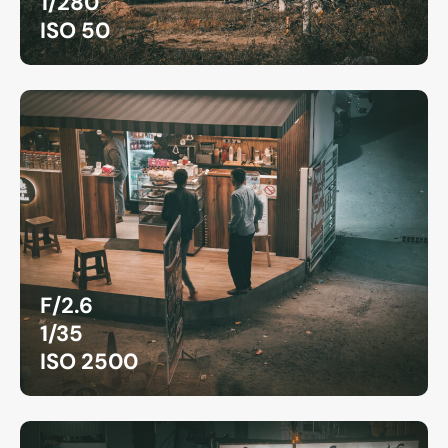
1/280
ISO 50
F/2.6
1/35
ISO 2500