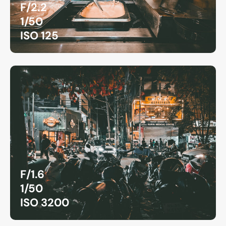
F/2.2
1/50
ISO 125
F/1.6
1/50
ISO 3200