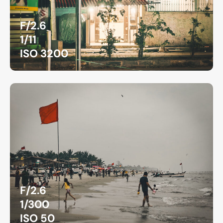
F/2.6
1/11
ISO 3200
F/2.6
1/300
ISO 50