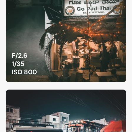
F/2.6
1/35
ISO 800